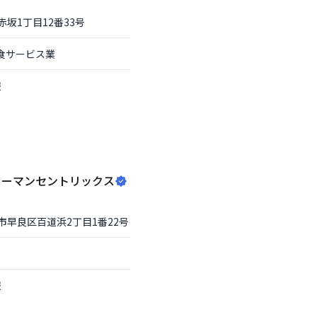
赤坂1丁目12番33号
食サービス業
報
ューマンセントリックス
市早良区
百道浜2丁目1番22号
報