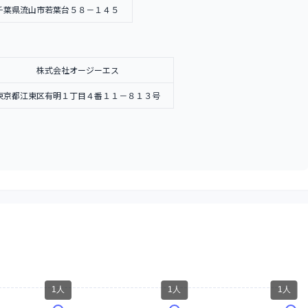
千葉県流山市若葉台５８－１４５
株式会社オージーエス
東京都江東区有明１丁目４番１１－８１３号