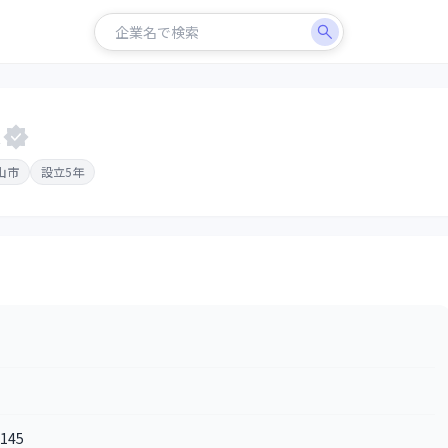
ス
山市
設立5年
145