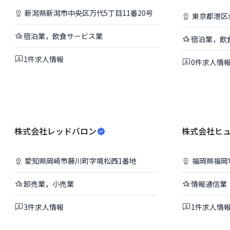
新潟県
新潟市中央区
万代5丁目11番20号
東京都
港区
宿泊業，飲食サービス業
宿泊業，飲
1
件
求人情報
0
件
求人情
株式会社レッドバロン
株式会社ヒ
愛知県
岡崎市
藤川町字境松西1番地
福岡県
福岡
卸売業，小売業
情報通信業
3
件
求人情報
1
件
求人情