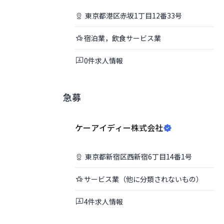
東京都
港区
赤坂1丁目12番33号
宿泊業，飲食サービス業
0
件
求人情報
急募
ケーアイディー株式会社
東京都
新宿区
西新宿6丁目14番1号
サービス業（他に分類されないもの）
4
件
求人情報