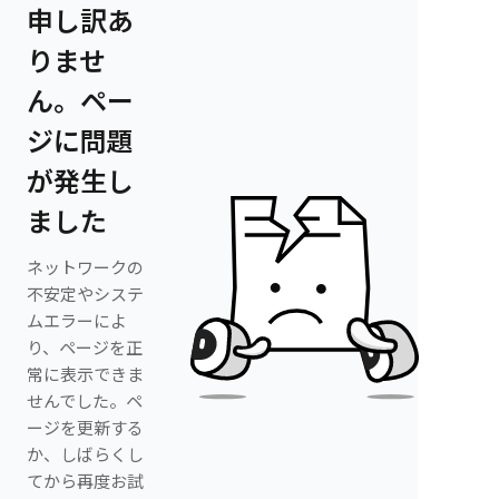
申し訳あ
りませ
ん。ペー
ジに問題
が発生し
ました
ネットワークの
不安定やシステ
ムエラーによ
り、ページを正
常に表示できま
せんでした。ペ
ージを更新する
か、しばらくし
てから再度お試