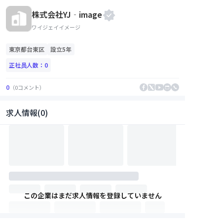
株式会社YJ‐image
ワイジェイイメージ
東京都
台東区
設立5年
正社员人数：
0
0
（
0
コメント
）
求人情報(0)
この企業はまだ求人情報を登録していません