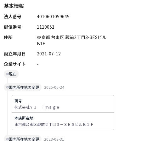
基本情報
法人番号
4010601059645
郵便番号
1110051
住所
東京都 台東区 蔵前2丁目3-3ESビル
B1F
設立年月日
2021-07-12
企業サイト
-
現在
国内所在地の変更
2025-06-24
商号
株式会社ＹＪ‐ｉｍａｇｅ
本店所在地
東京都台東区蔵前２丁目３－３ＥＳビルＢ１Ｆ
国内所在地の変更
2023-03-31