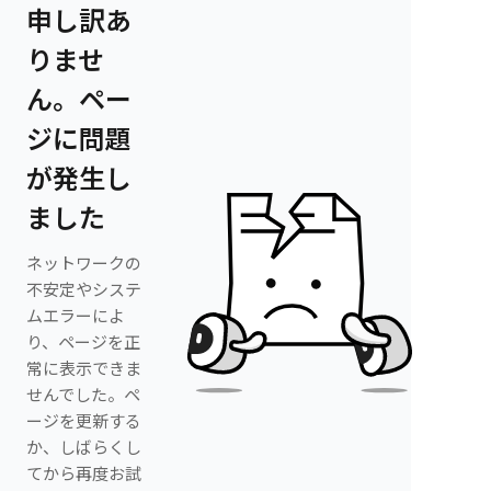
申し訳あ
りませ
ん。ペー
ジに問題
が発生し
ました
ネットワークの
不安定やシステ
ムエラーによ
り、ページを正
常に表示できま
せんでした。ペ
ージを更新する
か、しばらくし
てから再度お試