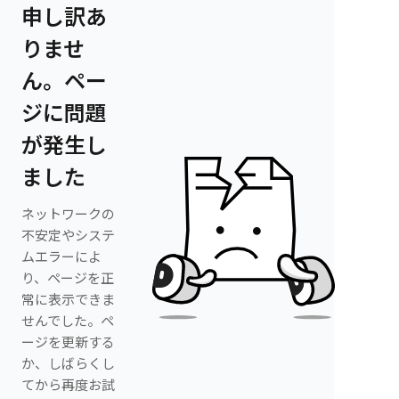
申し訳あ
りませ
ん。ペー
ジに問題
が発生し
ました
ネットワークの
不安定やシステ
ムエラーによ
り、ページを正
常に表示できま
せんでした。ペ
ージを更新する
か、しばらくし
てから再度お試