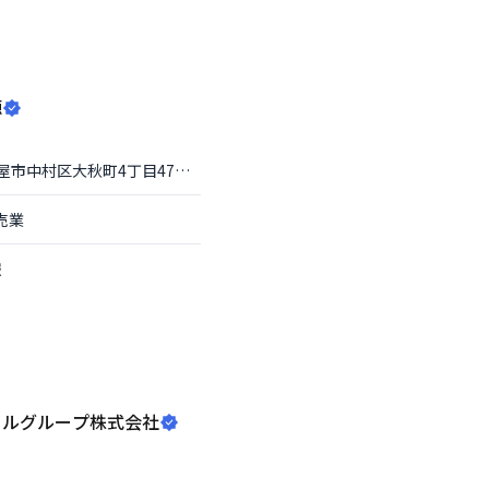
源
屋市中村区
大秋町4丁目47番地
売業
報
カルグループ株式会社