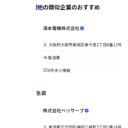
他の類似企業のおすすめ
湯本電機株式会社
大阪府
大阪市東成区
東今里2丁目8番12号
製造業
0
件
求人情報
急募
株式会社ベリサーブ
東京都
千代田区
神田三崎町3丁目1番16号