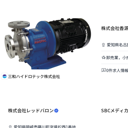
株式会社香
愛知県
名古
卸売業，小
0
件
求人情
三和ハイドロテック株式会社
株式会社レッドバロン
SBCメディ
愛知県
岡崎市
藤川町字境松西1番地