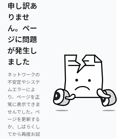
申し訳あ
りませ
ん。ペー
ジに問題
が発生し
ました
ネットワークの
不安定やシステ
ムエラーによ
り、ページを正
常に表示できま
せんでした。ペ
ージを更新する
か、しばらくし
てから再度お試