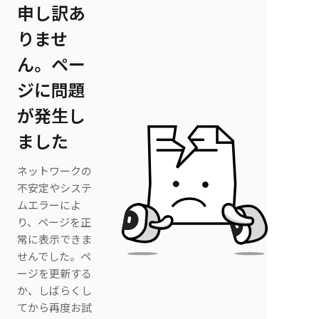
申し訳あ
りませ
ん。ペー
ジに問題
が発生し
ました
ネットワークの
不安定やシステ
ムエラーによ
り、ページを正
常に表示できま
せんでした。ペ
ージを更新する
か、しばらくし
てから再度お試