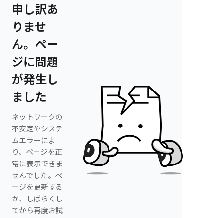
申し訳あ
りませ
ん。ペー
ジに問題
が発生し
ました
ネットワークの
不安定やシステ
ムエラーによ
り、ページを正
常に表示できま
せんでした。ペ
ージを更新する
か、しばらくし
てから再度お試