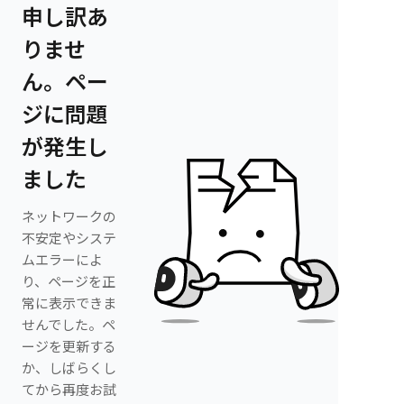
申し訳あ
りませ
ん。ペー
ジに問題
が発生し
ました
ネットワークの
不安定やシステ
ムエラーによ
り、ページを正
常に表示できま
せんでした。ペ
ージを更新する
か、しばらくし
てから再度お試