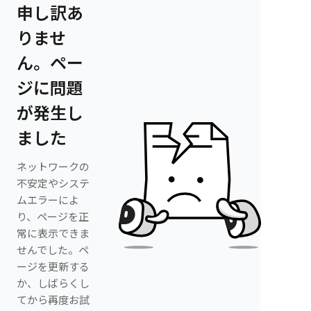
申し訳あ
りませ
ん。ペー
ジに問題
が発生し
ました
ネットワークの
不安定やシステ
ムエラーによ
り、ページを正
常に表示できま
せんでした。ペ
ージを更新する
か、しばらくし
てから再度お試