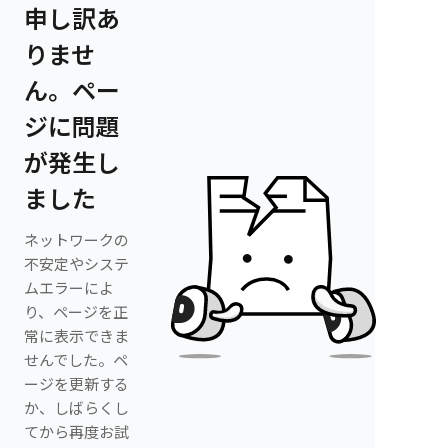
申し訳あ
りませ
ん。ペー
ジに問題
が発生し
ました
ネットワークの
不安定やシステ
ムエラーによ
り、ページを正
常に表示できま
せんでした。ペ
ージを更新する
か、しばらくし
てから再度お試