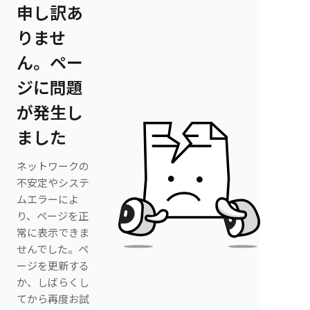
申し訳あ
りませ
ん。ペー
ジに問題
が発生し
ました
ネットワークの
不安定やシステ
ムエラーによ
り、ページを正
常に表示できま
せんでした。ペ
ージを更新する
か、しばらくし
てから再度お試