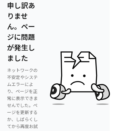
申し訳あ
りませ
ん。ペー
ジに問題
が発生し
ました
ネットワークの
不安定やシステ
ムエラーによ
り、ページを正
常に表示できま
せんでした。ペ
ージを更新する
か、しばらくし
てから再度お試