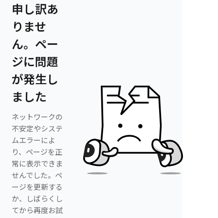
申し訳あ
りませ
ん。ペー
ジに問題
が発生し
ました
ネットワークの
不安定やシステ
ムエラーによ
り、ページを正
常に表示できま
せんでした。ペ
ージを更新する
か、しばらくし
てから再度お試