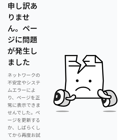
申し訳あ
りませ
ん。ペー
ジに問題
が発生し
ました
ネットワークの
不安定やシステ
ムエラーによ
り、ページを正
常に表示できま
せんでした。ペ
ージを更新する
か、しばらくし
てから再度お試