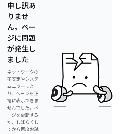
申し訳あ
りませ
ん。ペー
ジに問題
が発生し
ました
ネットワークの
不安定やシステ
ムエラーによ
り、ページを正
常に表示できま
せんでした。ペ
ージを更新する
か、しばらくし
てから再度お試