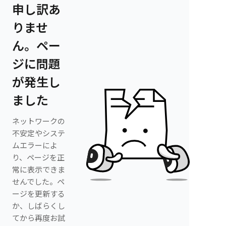
申し訳あ
りませ
ん。ペー
ジに問題
が発生し
ました
ネットワークの
不安定やシステ
ムエラーによ
り、ページを正
常に表示できま
せんでした。ペ
ージを更新する
か、しばらくし
てから再度お試