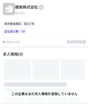
櫻紫株式会社
サクラシ
東京都
板橋区
設立7年
正社员人数：
19
0
（
0
コメント
）
求人情報(0)
この企業はまだ求人情報を登録していません