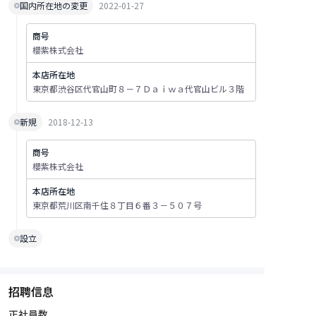
国内所在地の変更
2022-01-27
商号
櫻紫株式会社
本店所在地
東京都渋谷区代官山町８－７Ｄａｉｗａ代官山ビル３階
新規
2018-12-13
商号
櫻紫株式会社
本店所在地
東京都荒川区南千住８丁目６番３－５０７号
設立
招聘信息
正社員数