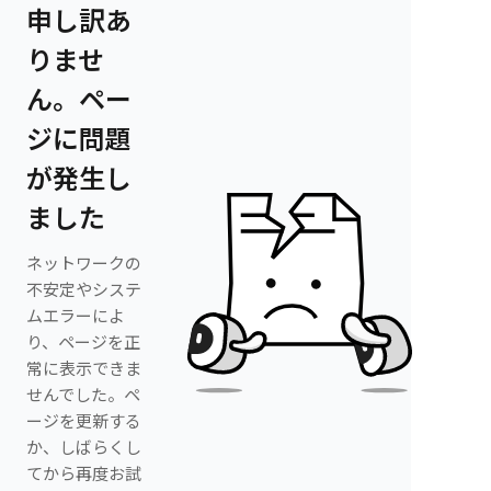
申し訳あ
りませ
ん。ペー
ジに問題
が発生し
ました
ネットワークの
不安定やシステ
ムエラーによ
り、ページを正
常に表示できま
せんでした。ペ
ージを更新する
か、しばらくし
てから再度お試