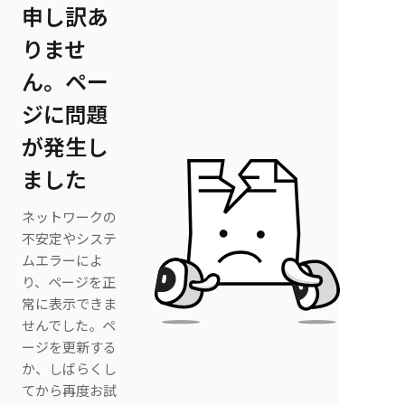
申し訳あ
りませ
ん。ペー
ジに問題
が発生し
ました
ネットワークの
不安定やシステ
ムエラーによ
り、ページを正
常に表示できま
せんでした。ペ
ージを更新する
か、しばらくし
てから再度お試