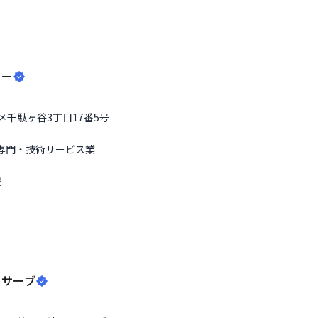
ター
区
千駄ヶ谷3丁目17番5号
専門・技術サービス業
報
リサーブ