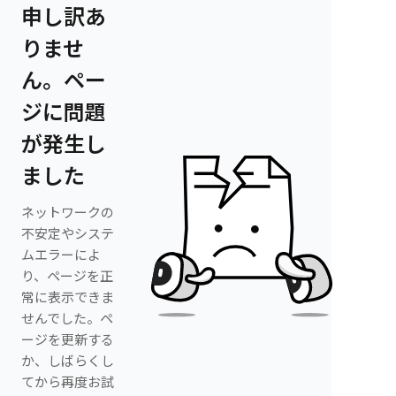
申し訳あ
りませ
ん。ペー
ジに問題
が発生し
ました
ネットワークの
不安定やシステ
ムエラーによ
り、ページを正
常に表示できま
せんでした。ペ
ージを更新する
か、しばらくし
てから再度お試