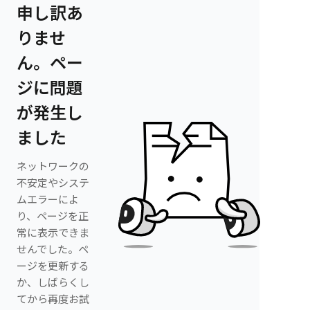
申し訳あ
りませ
ん。ペー
ジに問題
が発生し
ました
ネットワークの
不安定やシステ
ムエラーによ
り、ページを正
常に表示できま
せんでした。ペ
ージを更新する
か、しばらくし
てから再度お試