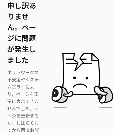
申し訳あ
りませ
ん。ペー
ジに問題
が発生し
ました
ネットワークの
不安定やシステ
ムエラーによ
り、ページを正
常に表示できま
せんでした。ペ
ージを更新する
か、しばらくし
てから再度お試