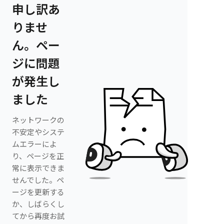
申し訳あ
りませ
ん。ペー
ジに問題
が発生し
ました
ネットワークの
不安定やシステ
ムエラーによ
り、ページを正
常に表示できま
せんでした。ペ
ージを更新する
か、しばらくし
てから再度お試