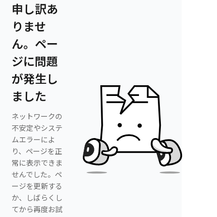
申し訳あ
りませ
ん。ペー
ジに問題
が発生し
ました
ネットワークの
不安定やシステ
ムエラーによ
り、ページを正
常に表示できま
せんでした。ペ
ージを更新する
か、しばらくし
てから再度お試