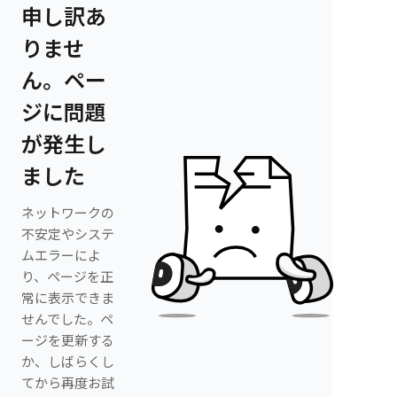
申し訳あ
りませ
ん。ペー
ジに問題
が発生し
ました
ネットワークの
不安定やシステ
ムエラーによ
り、ページを正
常に表示できま
せんでした。ペ
ージを更新する
か、しばらくし
てから再度お試