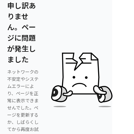
申し訳あ
りませ
ん。ペー
ジに問題
が発生し
ました
ネットワークの
不安定やシステ
ムエラーによ
り、ページを正
常に表示できま
せんでした。ペ
ージを更新する
か、しばらくし
てから再度お試