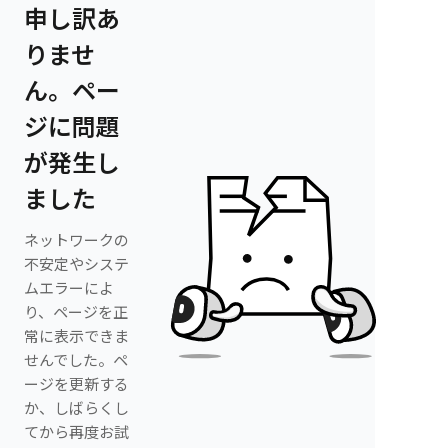
申し訳あ
りませ
ん。ペー
ジに問題
が発生し
ました
ネットワークの
不安定やシステ
ムエラーによ
り、ページを正
常に表示できま
せんでした。ペ
ージを更新する
か、しばらくし
てから再度お試