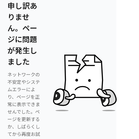
申し訳あ
りませ
ん。ペー
ジに問題
が発生し
ました
ネットワークの
不安定やシステ
ムエラーによ
り、ページを正
常に表示できま
せんでした。ペ
ージを更新する
か、しばらくし
てから再度お試