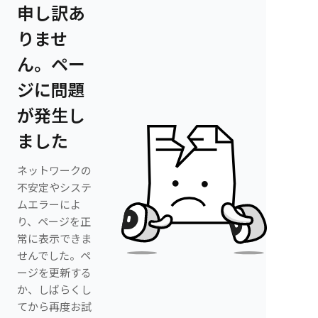
申し訳あ
りませ
ん。ペー
ジに問題
が発生し
ました
ネットワークの
不安定やシステ
ムエラーによ
り、ページを正
常に表示できま
せんでした。ペ
ージを更新する
か、しばらくし
てから再度お試