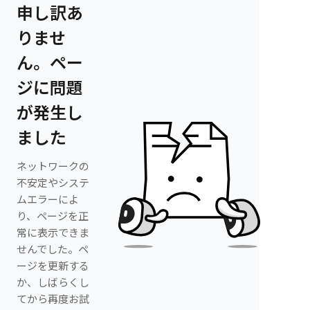
申し訳あ
りませ
ん。ペー
ジに問題
が発生し
ました
ネットワークの
不安定やシステ
ムエラーによ
り、ページを正
常に表示できま
せんでした。ペ
ージを更新する
か、しばらくし
てから再度お試