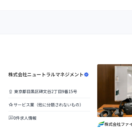
株式会社ニュートラルマネジメント
東京都
目黒区
碑文谷2丁目9番15号
サービス業（他に分類されないもの）
0
件
求人情報
株式会社ファ