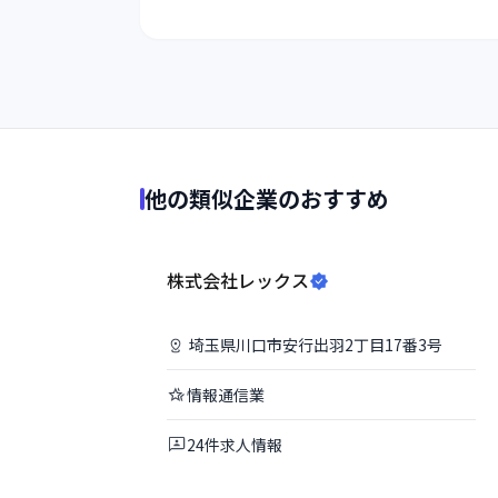
他の類似企業のおすすめ
株式会社レックス
埼玉県
川口市
安行出羽2丁目17番3号
情報通信業
24
件
求人情報