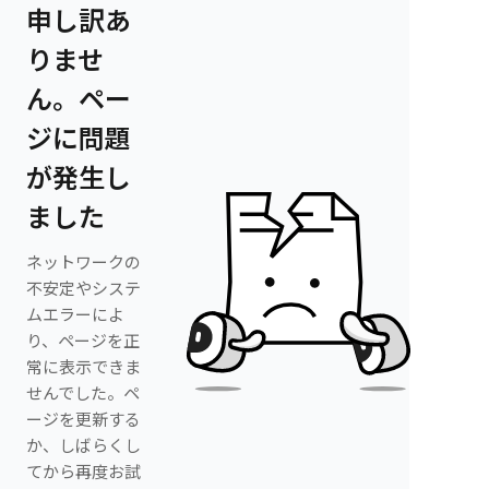
申し訳あ
りませ
ん。ペー
ジに問題
が発生し
ました
ネットワークの
不安定やシステ
ムエラーによ
り、ページを正
常に表示できま
せんでした。ペ
ージを更新する
か、しばらくし
てから再度お試