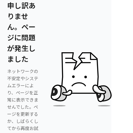
申し訳あ
りませ
ん。ペー
ジに問題
が発生し
ました
ネットワークの
不安定やシステ
ムエラーによ
り、ページを正
常に表示できま
せんでした。ペ
ージを更新する
か、しばらくし
てから再度お試