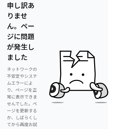
申し訳あ
りませ
ん。ペー
ジに問題
が発生し
ました
ネットワークの
不安定やシステ
ムエラーによ
り、ページを正
常に表示できま
せんでした。ペ
ージを更新する
か、しばらくし
てから再度お試