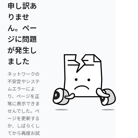
申し訳あ
りませ
ん。ペー
ジに問題
が発生し
ました
ネットワークの
不安定やシステ
ムエラーによ
り、ページを正
常に表示できま
せんでした。ペ
ージを更新する
か、しばらくし
てから再度お試