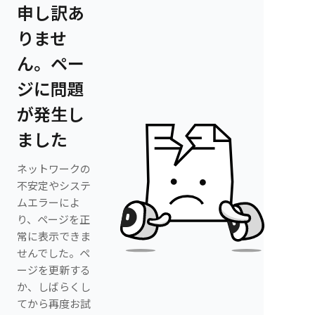
申し訳あ
りませ
ん。ペー
ジに問題
が発生し
ました
ネットワークの
不安定やシステ
ムエラーによ
り、ページを正
常に表示できま
せんでした。ペ
ージを更新する
か、しばらくし
てから再度お試