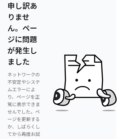
申し訳あ
りませ
ん。ペー
ジに問題
が発生し
ました
ネットワークの
不安定やシステ
ムエラーによ
り、ページを正
常に表示できま
せんでした。ペ
ージを更新する
か、しばらくし
てから再度お試