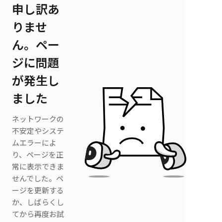
申し訳あ
りませ
ん。ペー
ジに問題
が発生し
ました
ネットワークの
不安定やシステ
ムエラーによ
り、ページを正
常に表示できま
せんでした。ペ
ージを更新する
か、しばらくし
てから再度お試