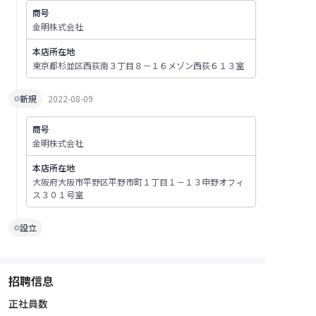
商号
金明株式会社
本店所在地
東京都杉並区西荻南３丁目８－１６メゾン西荻６１３室
新規
2022-08-09
商号
金明株式会社
本店所在地
大阪府大阪市平野区平野市町１丁目１－１３申野オフィ
ス３０１号室
設立
招聘信息
正社員数