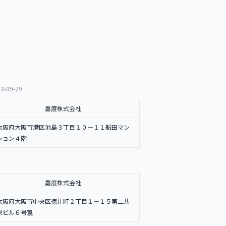
3-09-29
嘉度株式会社
大阪府大阪市港区池島３丁目１０－１１船田マン
ション４階
嘉度株式会社
大阪府大阪市中央区徳井町２丁目１－１５第二共
栄ビル６号室