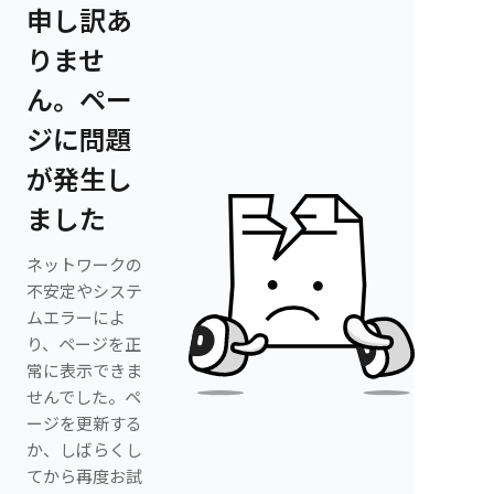
申し訳あ
りませ
ん。ペー
ジに問題
が発生し
ました
ネットワークの
不安定やシステ
ムエラーによ
り、ページを正
常に表示できま
せんでした。ペ
ージを更新する
か、しばらくし
てから再度お試