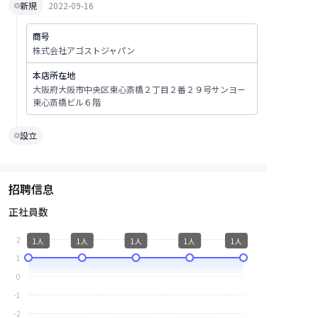
新規
2022-09-16
商号
株式会社アゴストジャパン
本店所在地
大阪府大阪市中央区東心斎橋２丁目２番２９号サンヨー
東心斎橋ビル６階
設立
招聘信息
正社員数
2
1人
1人
1人
1人
1人
1
0
-1
-2