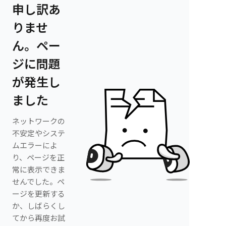
申し訳あ
りませ
ん。ペー
ジに問題
が発生し
ました
ネットワークの
不安定やシステ
ムエラーによ
り、ページを正
常に表示できま
せんでした。ペ
ージを更新する
か、しばらくし
てから再度お試