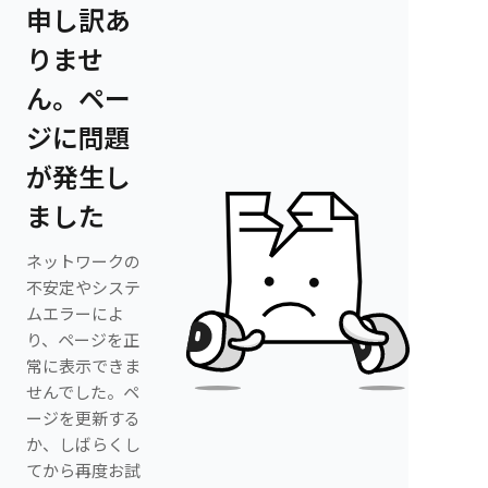
申し訳あ
りませ
ん。ペー
ジに問題
が発生し
ました
ネットワークの
不安定やシステ
ムエラーによ
り、ページを正
常に表示できま
せんでした。ペ
ージを更新する
か、しばらくし
てから再度お試