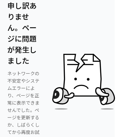
申し訳あ
りませ
ん。ペー
ジに問題
が発生し
ました
ネットワークの
不安定やシステ
ムエラーによ
り、ページを正
常に表示できま
せんでした。ペ
ージを更新する
か、しばらくし
てから再度お試