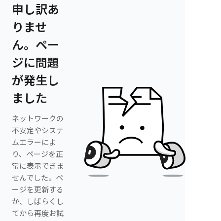
申し訳あ
りませ
ん。ペー
ジに問題
が発生し
ました
ネットワークの
不安定やシステ
ムエラーによ
り、ページを正
常に表示できま
せんでした。ペ
ージを更新する
か、しばらくし
てから再度お試