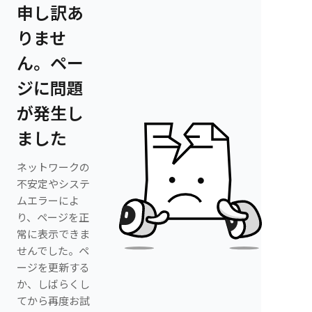
申し訳あ
りませ
ん。ペー
ジに問題
が発生し
ました
ネットワークの
不安定やシステ
ムエラーによ
り、ページを正
常に表示できま
せんでした。ペ
ージを更新する
か、しばらくし
てから再度お試